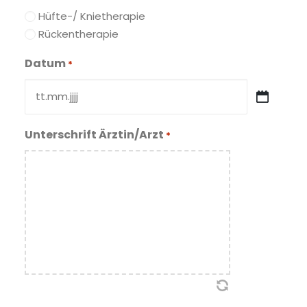
Hüfte-/ Knietherapie
Rückentherapie
Datum
*
TT
Punkt
Unterschrift Ärztin/Arzt
MM
*
Punkt
JJJJ