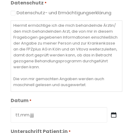
Datenschutz
*
Datenschutz- und Ermächtigungserklärung
Hiermit ermächtige ich die mich behandelnde Ärztin/
den mich behandelnden Arzt, die von mir in diesem
Fragebogen gegebenen Informationen einschließlich
der Angabe zu meiner Person und zur Krankenkasse
an die FPZplus AG in Köln und an Vitova weiterzuleiten,
damit dort geprüft werden kann, ob das in Betracht
gezogene Behandlungsprogramm durchgeführt
werden kann.
Die von mir gemachten Angaben werden auch
maschinell gelesen und ausgewertet.
Rückfragen der FPZplus AG oder von Vitova im
Datum
*
Rahmen der dort vorgenommenen Prüfung können an
mich telefonisch gerichtet werden, wenn ich
Telefonnummern angegeben habe.
TT
Punkt
Das Ergebnis der Prüfung wird die PFZplus AG an
Unterschrift Patient:in
MM
*
meine Ärztin/meinen Arzt übermitteln, die/der mich